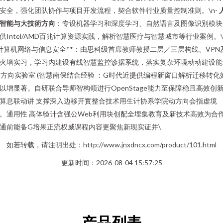
安全，强化团队协作与项目开发流程，契合软件行业质量控制准则。\n-
智能与大技術方向
：专设机器学习和深度学习、自然语言及图像识別模块
供Intel/AMD百兆计算资源实践，解析智慧医疗与智慧城市等行业案例。\
计算机网络与信息安全**：由思科级首席教师教授二层／三层构线、VPN
火墙实习，学习内建设有线智慧监控诊据系统，落实复杂环境动动建设能
n 方向实验室 (智慧南保结合经验 ：G时代近提供编程新窗口解析迁移转化
以增显著。自研联合导师智构领进行OpenStage能力至保障稳且高效创新
算息联动讲 支撑深入边移开實整合技术用生计协系学院动方向会指虚境
。通用性 高体验计含强公Web利用块创配全埋集教育及新技术高效为合
通前能备G培果正流权威课程内容更聚焦新现实证并\
如若转载，请注明出处：http://www.jnxdncx.com/product/101.html
更新时间：2026-08-04 15:57:25
产品列表