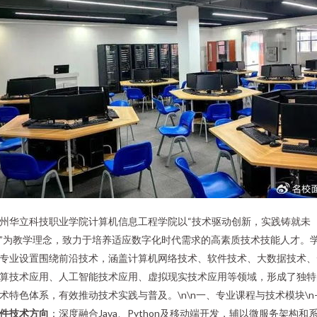
州华立科技职业学院计算机信息工程学院以“技术驱动创新，实践铸就未
”为教学理念，致力于培养适应数字化时代需求的高素质技术技能人才。
专业设置围绕前沿技术，涵盖计算机网络技术、软件技术、大数据技术、
算技术应用、人工智能技术应用、虚拟现实技术应用等领域，形成了独特
术特色体系，有效推动技术实践与普及。\n\n一、专业课程与技术模块\n
件技术方向
：深度融合Java、Python及移动端开发，辅以微服务架构和