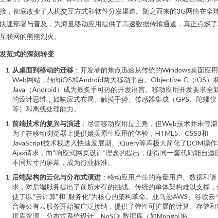
接，彻底改变了人机交互方式和软件分发渠道。随之而来的3G网络在全
快速部署与普及，为海量移动应用提供了高速数据传输通道，真正点燃了
互联网的熊熊烈火。
发范式的深刻转变
从桌面到移动的迁移
：开发者的焦点迅速从传统的Windows桌面应
Web网站，转向iOS和Android两大移动平台。Objective-C（iOS）
Java（Android）成为最炙手可热的开发语言。移动应用开发要求全
的设计思维，如响应式布局、触摸手势、传感器集成（GPS、陀螺仪
等）和离线处理能力。
前端技术的复兴与演进
：尽管移动应用是主角，但Web技术并未停滞
为了在移动浏览器上提供媲美原生应用的体验，HTML5、CSS3和
JavaScript技术栈进入快速发展期。jQuery等库极大简化了DOM操
Ajax请求，而“响应式网页设计”理念的提出，使得同一套代码能自适
不同尺寸的屏幕，成为行业标准。
后端架构的云化与分布式演进
：移动应用产生的海量用户、数据和请
求，对后端服务提出了前所未有的挑战。传统的单体架构难以支撑，
使了以“云计算”和“服务化”为核心的架构革命。亚马逊AWS、谷歌云
台等公有云服务开始被广泛接纳，提供了弹性可扩展的计算、存储和
据库资源。分布式系统设计、NoSQL数据库（如MongoDB,