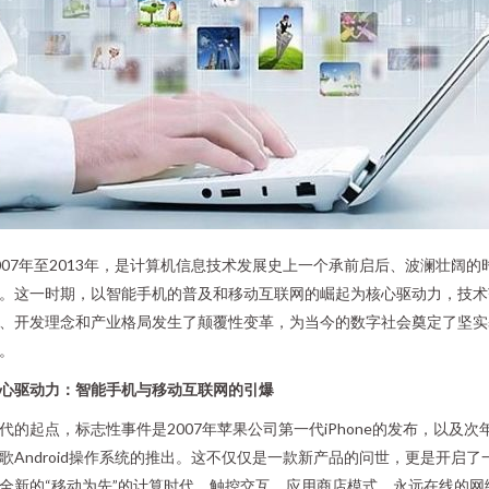
007年至2013年，是计算机信息技术发展史上一个承前启后、波澜壮阔的
。这一时期，以智能手机的普及和移动互联网的崛起为核心驱动力，技术
、开发理念和产业格局发生了颠覆性变革，为当今的数字社会奠定了坚实
。
心驱动力：智能手机与移动互联网的引爆
代的起点，标志性事件是2007年苹果公司第一代iPhone的发布，以及次
歌Android操作系统的推出。这不仅仅是一款新产品的问世，更是开启了
全新的“移动为先”的计算时代。触控交互、应用商店模式、永远在线的网