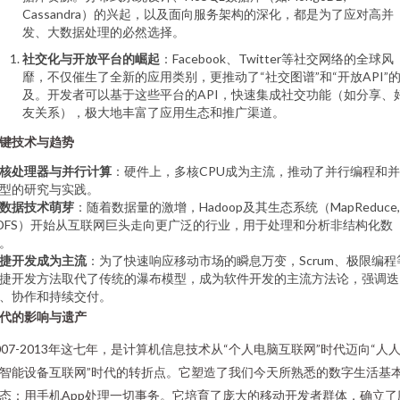
Cassandra）的兴起，以及面向服务架构的深化，都是为了应对高并
发、大数据处理的必然选择。
社交化与开放平台的崛起
：Facebook、Twitter等社交网络的全球风
靡，不仅催生了全新的应用类别，更推动了“社交图谱”和“开放API”
及。开发者可以基于这些平台的API，快速集成社交功能（如分享、
友关系），极大地丰富了应用生态和推广渠道。
键技术与趋势
核处理器与并行计算
：硬件上，多核CPU成为主流，推动了并行编程和
型的研究与实践。
数据技术萌芽
：随着数据量的激增，Hadoop及其生态系统（MapReduce,
DFS）开始从互联网巨头走向更广泛的行业，用于处理和分析非结构化数
。
捷开发成为主流
：为了快速响应移动市场的瞬息万变，Scrum、极限编程
捷开发方法取代了传统的瀑布模型，成为软件开发的主流方法论，强调迭
、协作和持续交付。
代的影响与遗产
007-2013年这七年，是计算机信息技术从“个人电脑互联网”时代迈向“人
智能设备互联网”时代的转折点。它塑造了我们今天所熟悉的数字生活基
态：用手机App处理一切事务。它培育了庞大的移动开发者群体，确立了