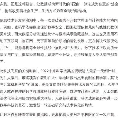
实践。正是这种融合，让数据成为新时代的“石油”，算法成为智慧的“炼
”，悄然改变着社会生产、生活方式乃至全球治理结构。
信息技术开发的浪潮中，每一次突破都离不开数学理论与计算能力的协同
。例如，密码学依靠数论保护数字安全，图形处理依赖几何与线性代数创
觉奇观，而大数据分析则通过统计与概率揭示隐藏规律。这些交叉应用不
动了互联网、物联网、元宇宙等前沿领域的蓬勃发展，更在解决气候变化
共卫生、能源危机等全球性挑战中展现出巨大潜力。数字技术正以前所未
深度与广度，重塑经济形态，赋能产业升级，并持续拓展人类认知与创造
界。
此科技飞跃的关键时刻，2022未来科学大奖的揭晓进入最后一天倒计时
为引人瞩目。该奖项旨在表彰在大中华地区做出杰出贡献的科学家，其“
与计算机科学奖”的归属，更是直接关联到未来技术发展的风向标。今年
选人或许在理论数学领域取得颠覆性突破，或许在计算机系统、人工智能
法优化等应用层面实现重大创新。无论花落谁家，获奖成果都必将进一步
数字科技的基石，激发新一轮基础研究与技术转化的热情。
计时不仅意味着荣誉即将揭晓，更象征着人类对科学极限的又一次冲刺。