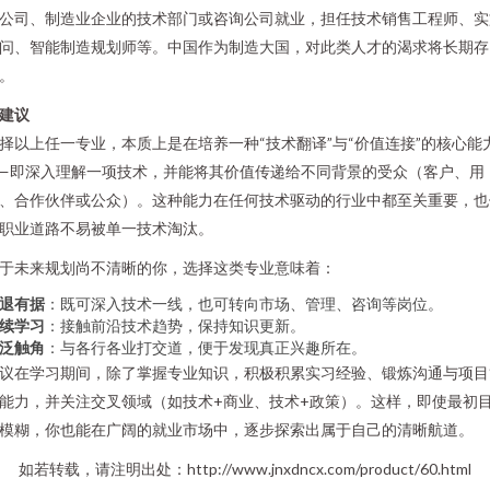
公司、制造业企业的技术部门或咨询公司就业，担任技术销售工程师、实
问、智能制造规划师等。中国作为制造大国，对此类人才的渴求将长期存
。
建议
择以上任一专业，本质上是在培养一种“技术翻译”与“价值连接”的核心能
—即深入理解一项技术，并能将其价值传递给不同背景的受众（客户、用
、合作伙伴或公众）。这种能力在任何技术驱动的行业中都至关重要，也
职业道路不易被单一技术淘汰。
于未来规划尚不清晰的你，选择这类专业意味着：
退有据
：既可深入技术一线，也可转向市场、管理、咨询等岗位。
续学习
：接触前沿技术趋势，保持知识更新。
泛触角
：与各行各业打交道，便于发现真正兴趣所在。
议在学习期间，除了掌握专业知识，积极积累实习经验、锻炼沟通与项目
能力，并关注交叉领域（如技术+商业、技术+政策）。这样，即使最初
模糊，你也能在广阔的就业市场中，逐步探索出属于自己的清晰航道。
如若转载，请注明出处：http://www.jnxdncx.com/product/60.html