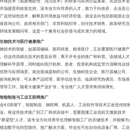
环保技术（如废物处理、清洁技术）的研发与应用日益重要。先进技术需
市场接受和政策支持。该专业方向培养的人才，致力于向政府、企业及公
广这些绿色技术，解释其环境效益与经济价值。就业去向包括新能源企业
保咨询公司、政府相关部门、非营利组织等，担任技术销售、政策研究员
持续发展顾问等。这是一个兼具社会价值与成长潜力的领域。
. 生物技术与医疗健康推广
物技术的突破，如基因编辑、新药研发、精准医疗，正在重塑医疗健康产
。但这些高精尖技术的普及应用，离不开专业的推广和科普。该领域人才
理解科学原理，同时能向医疗机构、患者、投资机构或监管方清晰传达技
优势与应用场景。就业面涵盖制药公司、生物科技企业、医疗器械公司、
咨询机构等，可从事产品经理、医学信息专员、临床研究协调员、市场准
理等工作。随着大健康产业扩张，专业推广人才需求将持续增长。
. 智能制造与工业互联网推广
业4.0浪潮下，智能制造、物联网、机器人、工业软件等技术正改造传统
业。将这些技术推广到工厂和供应链中，需要既懂工业流程又懂新技术
“桥梁型”人才。该专业方向培养学生理解智能工厂的关键技术，并能够为
规划数字化转型路径、推广解决方案。毕业生可在自动化设备厂商、工业